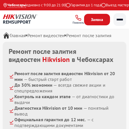
а Яндекс
Чебоксары
Ежедневно с 9:00 до 21:00
Гарантия до 1 года
Выезд мастера 
Заявка
REMSUPPORT
Позвонить
Главная
Ремонт видеостен
Ремонт после залития
Ремонт после залития
видеостен
Hikvision
в Чебоксарах
Ремонт после залития видеостен Hikvision от 20
мин
— быстрый старт работ
До 30% экономии
— всегда свежие акции и
спецпредложения
Контроль на каждом этапе
— от диагностики до
выдачи
Диагностика Hikvision от 10 мин
— понятный
вывод
Официальная гарантия до 12 мес.
— с
подтверждающими документами