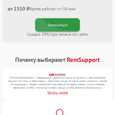
от 2310 ₽
Время работы: от 30 мин
Записаться
Скидка 20% при записи на сайте
Почему выбирают
RemSupport
HikvisionRemSupport — проверенный сервисный центр по ремонту и обслуживанию
техники Hikvision в Чебоксарах с практикой свыше 10 лет. В штате компании — более
19 инженеров с профессиональной подготовкой. За время работы число клиентов
превысило 10 000, а также выполнено свыше 12 000 ремонтов. Ежемесячно в
сервисный центр поступает от 300 устройств, включая , , . Мы беремся за задачи
Читать далее
любой сложности и поддерживаем высокий стандарт качества благодаря опыту
команды.