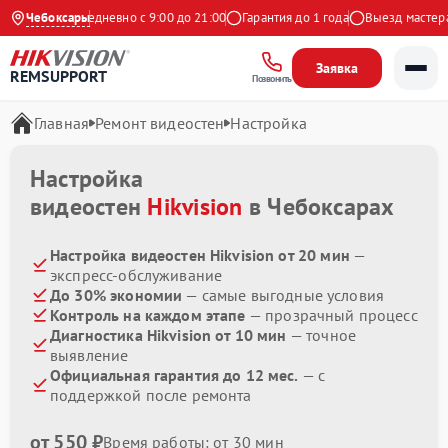
 Яндекс
Чебоксары
Ежедневно с 9:00 до 21:00
Гарантия до 1 года
Выезд мастера б
Заявка
REMSUPPORT
Позвонить
Главная
Ремонт видеостен
Настройка
Настройка
видеостен
Hikvision
в Чебоксарах
Настройка видеостен Hikvision от 20 мин
—
экспресс-обслуживание
До 30% экономии
— самые выгодные условия
Контроль на каждом этапе
— прозрачный процесс
Диагностика Hikvision от 10 мин
— точное
выявление
Официальная гарантия до 12 мес.
— с
поддержкой после ремонта
от 550 ₽
Время работы: от 30 мин