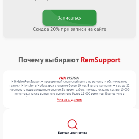
Записаться
Скидка 20% при записи на сайте
Почему выбирают
RemSupport
HikvisionRemSupport — проверенный сервисный центр по ремонту и обслуживанию
техники Hikvision в Чебоксарах с опытом более 10 лет. В штате компании — свыше 22
мастеров с подтвержденным опытом. За время работы помощь оказана свыше 10 000
клиентов, а также выполнено выполнено более 12 000 ремонтов. Ежемесячно в
сервисный центр поступает свыше 300 единиц техники, включая , , . Мы устраняем
Читать далее
поломки любой сложности и поддерживаем высокий стандарт качества благодаря
опыту команды.
Быстрая диагностика