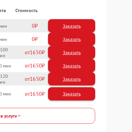
нта
Стоимость
0
Заказать
0
Заказать
100
1650
1650
0
120
1650
1650
0
се услуги