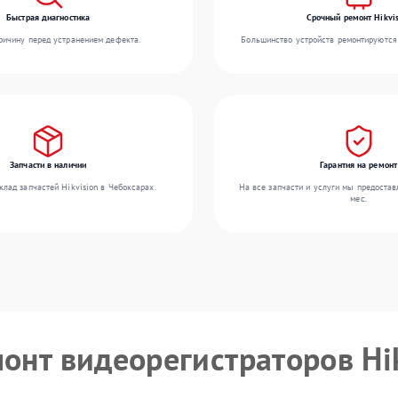
Быстрая диагностика
Срочный ремонт Hikvis
ичину перед устранением дефекта.
Большинство устройств ремонтируются 
Запчасти в наличии
Гарантия на ремонт
лад запчастей Hikvision в Чебоксарах.
На все запчасти и услуги мы предостав
мес.
монт видеорегистраторов Hi