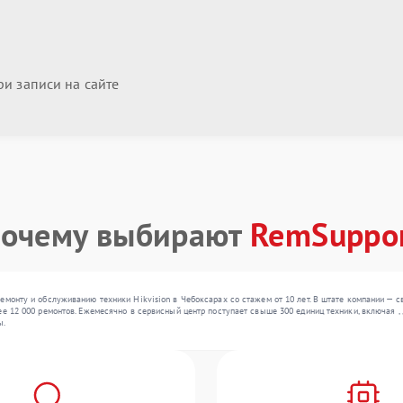
и записи на сайте
очему выбирают
RemSuppo
емонту и обслуживанию техники Hikvision в Чебоксарах со стажем от 10 лет. В штате компании —
ее 12 000 ремонтов. Ежемесячно в сервисный центр поступает свыше 300 единиц техники, включая ,
ы.