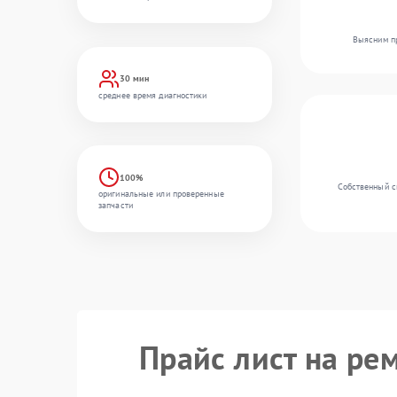
Выясним пр
30 мин
среднее время диагностики
100%
Собственный ск
оригинальные или проверенные
запчасти
Прайс лист на ре