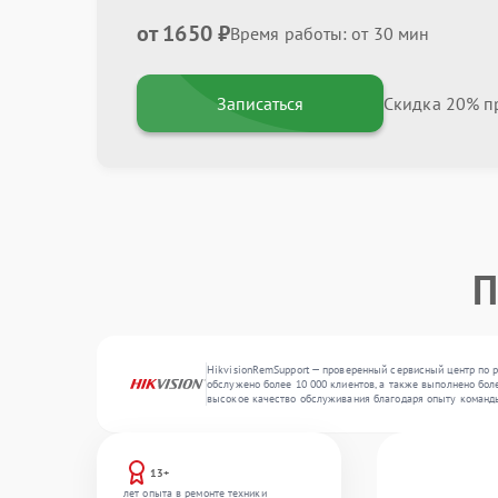
от 1650 ₽
Время работы: от 30 мин
Записаться
Скидка 20% пр
П
HikvisionRemSupport — проверенный сервисный центр по р
обслужено более 10 000 клиентов, а также выполнено бол
высокое качество обслуживания благодаря опыту команд
13+
лет опыта в ремонте техники