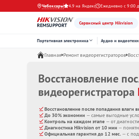
Чебоксары
4.9 на Яндекс
Ежедневно с 9:00 
Сервисный центр Hikvision
REMSUPPORT
Портативная электроника
Аудио и видеотехн
Главная
Ремонт видеорегистраторов
Восс
Восстановление пос
видеорегистратора
Восстановление после попадания влаги ви
До 30% экономии
— самые выгодные усл
Контроль на каждом этапе
— от диагност
Диагностика Hikvision от 10 мин
— понятн
Официальная гарантия до 12 мес.
— с по