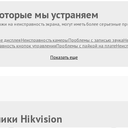
которые мы устраняем
жи на неисправность экрана, могут иметь более серьезные п
е дисплея
Неисправность камеры
Проблемы с записью звука
Н
авность кнопок управления
Проблемы с пайкой на плате
Неисп
Показать еще
ики Hikvision