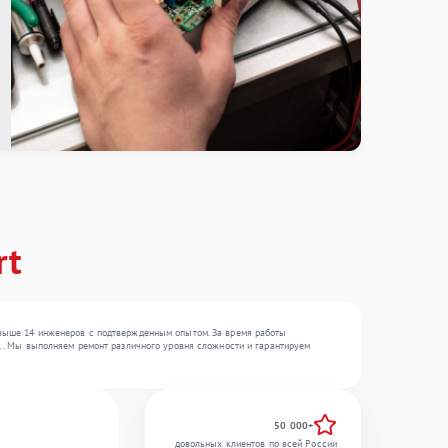
rt
 свыше 14 инженеров с подтвержденным опытом. За время работы
 , . Мы выполняем ремонт различного уровня сложности и гарантируем
50 000+
довольных клиентов по всей России