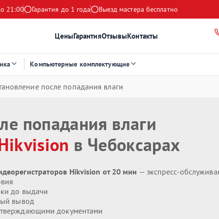
до 21:00
Гарантия до 1 года
Выезд мастера бесплатно
Цены
Гарантия
Отзывы
Контакты
ика
Компьютерные комплектующие
тановление после попадания влаги
ле попадания влаги
Hikvision
в Чебоксарах
деорегистраторов Hikvision от 20 мин
— экспресс-обслужива
овия
ики до выдачи
ый вывод
дтверждающими документами