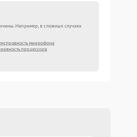
ричины. Например, в сложных случаях
еисправность микрофона
равность процессора