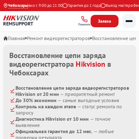
екс
Чебоксары
Ежедневно с 9:00 до 21:00
Гарантия до 1 года
Выезд мастера беспл
Заявка
REMSUPPORT
Позвонить
Главная
Ремонт видеорегистраторов
Восстановление цеп
Восстановление цепи заряда
видеорегистратора
Hikvision
в
Чебоксарах
Восстановление цепи заряда видеорегистраторов
Hikvision от 20 мин
— приоритетный ремонт
До 30% экономии
— самые выгодные условия
Контроль на каждом этапе
— статус ремонта по
запросу
Диагностика Hikvision от 10 мин
— точное
выявление
Официальная гарантия до 12 мес.
— любые
проверки результата