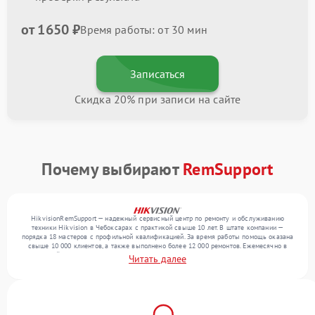
от 1650 ₽
Время работы: от 30 мин
Записаться
Скидка 20% при записи на сайте
Почему выбирают
RemSupport
HikvisionRemSupport — надежный сервисный центр по ремонту и обслуживанию
техники Hikvision в Чебоксарах с практикой свыше 10 лет. В штате компании —
порядка 18 мастеров с профильной квалификацией. За время работы помощь оказана
свыше 10 000 клиентов, а также выполнено более 12 000 ремонтов. Ежемесячно в
сервисный центр поступает свыше 300 единиц техники, включая , , . Мы работаем с
Читать далее
широким спектром неисправностей и гарантируем высокое качество обслуживания
благодаря использованию современного оборудования.