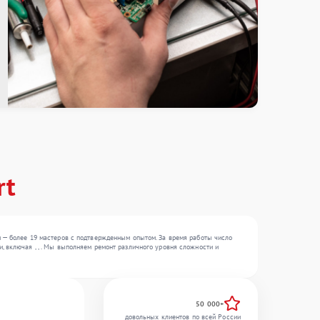
rt
и — более 19 мастеров с подтвержденным опытом. За время работы число
 включая , , . Мы выполняем ремонт различного уровня сложности и
50 000+
довольных клиентов по всей России