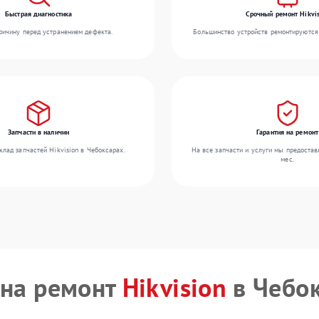
Быстрая диагностика
Срочный ремонт Hikvis
ичину перед устранением дефекта.
Большинство устройств ремонтируются 
Запчасти в наличии
Гарантия на ремонт
лад запчастей Hikvision в Чебоксарах.
На все запчасти и услуги мы предостав
мес.
на ремонт
Hikvision
в Чебо