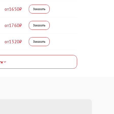
1650
1760
1320
ги