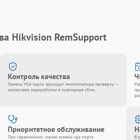
ва Hikvision RemSupport
Контроль качества
Ч
Замена VGA порта проходит многоэтапную проверку —
Ра
исключаем недоработки и повторные сбои.
пр
ра
Приоритетное обслуживание
Н
При гарантийном случае замена vga порта
В 