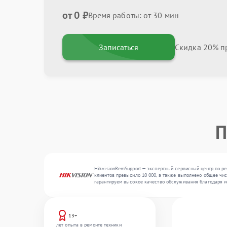
от 0 ₽
Время работы: от 30 мин
Записаться
Скидка 20% пр
П
HikvisionRemSupport — экспертный сервисный центр по ре
клиентов превысило 10 000, а также выполнено общее чис
гарантируем высокое качество обслуживания благодаря и
13+
лет опыта в ремонте техники