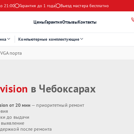
до 21:00
Гарантия до 1 года
Выезд мастера бесплатно
Цены
Гарантия
Отзывы
Контакты
ика
Компьютерные комплектующие
 VGA порта
vision
в Чебоксарах
ion от 20 мин
— приоритетный ремонт
овия
ики до выдачи
 выявление
держкой после ремонта