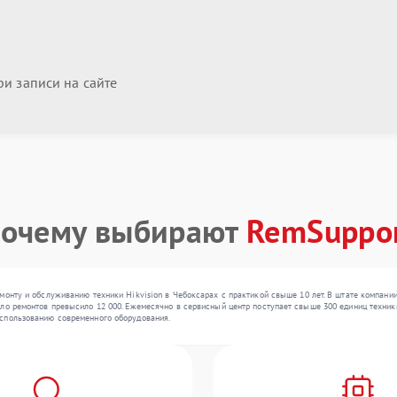
и записи на сайте
очему выбирают
RemSuppo
монту и обслуживанию техники Hikvision в Чебоксарах с практикой свыше 10 лет. В штате компани
ло ремонтов превысило 12 000. Ежемесячно в сервисный центр поступает свыше 300 единиц техники,
спользованию современного оборудования.