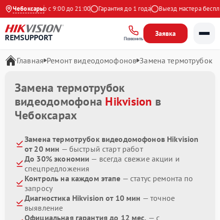
Ежедневно с 9:00 до 21:00
Чебоксары
Гарантия до 1 года
Выезд мастера бесплат
Заявка
REMSUPPORT
Позвонить
Главная
Ремонт видеодомофонов
Замена термотрубок
Замена термотрубок
видеодомофона
Hikvision
в
Чебоксарах
Замена термотрубок видеодомофонов Hikvision
от 20 мин
— быстрый старт работ
До 30% экономии
— всегда свежие акции и
спецпредложения
Контроль на каждом этапе
— статус ремонта по
запросу
Диагностика Hikvision от 10 мин
— точное
выявление
Официальная гарантия до 12 мес.
— с