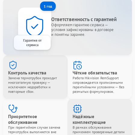
1 год
Ответственность с гарантией
Оформляем гарантию сервиса —
условия зафиксированы в договоре
и понятны заранее.
Гарантия от
сервиса
Контроль качества
Чёткие обязательства
Замена термотрубок проходит
Работа Hikvision RemSupport
многоэтапную проверку —
сопровождается прописанными
исключаем недоработки и
гарантийными условиями — без
повторные сбои.
размытых формулировок.
Приоритетное
Надёжные
обслуживание
комплектующие
При гарантийном случае замена
В рамках обслуживания
термотрубок выполняется вне
применяем проверенные детали