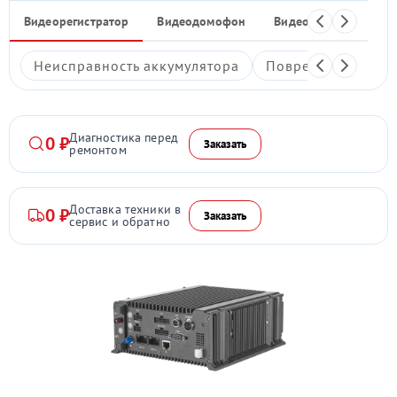
Видеорегистратор
Видеодомофон
Видеостены
Ком
Неисправность аккумулятора
Повреждение дис
Диагностика перед
0 ₽
Заказать
ремонтом
Доставка техники в
0 ₽
Заказать
сервис и обратно