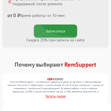
поддержкой после ремонта
от 0 ₽
Время работы: от 30 мин
Записаться
Скидка 20% при записи на сайте
Почему выбирают
RemSupport
HikvisionRemSupport — экспертный сервисный центр по ремонту и обслуживанию
техники Hikvision в Чебоксарах с опытом более 10 лет. В штате компании — свыше 14
инженеров с профильной квалификацией. За время работы число клиентов
превысило 10 000, а также выполнено свыше 12 000 ремонтов. Ежемесячно в
сервисный центр поступает свыше 300 единиц техники, включая , , . Мы беремся за
Читать далее
задачи любой сложности и гарантируем высокое качество обслуживания благодаря
использованию современного оборудования.