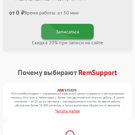
от 0 ₽
Время работы: от 30 мин
Записаться
Скидка 20% при записи на сайте
Почему выбирают
RemSupport
HikvisionRemSupport — современный сервисный центр по ремонту и обслуживанию
техники Hikvision в Чебоксарах с более чем десятилетним опытом работы. В штате
компании — от 10 до 16 мастеров с подтвержденным опытом. За время работы
обслужено более 10 000 клиентов, а также выполнено общее число ремонтов
превысило 12 000. Ежемесячно в сервисный центр поступает более 300 обращений,
Читать далее
включая , , . Мы работаем с широким спектром неисправностей и поддерживаем
высокий стандарт качества благодаря квалификации мастеров.