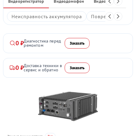
Видеорегистратор
Видеодомофон
Видеостены
Ком
Неисправность аккумулятора
Повреждение дис
Диагностика перед
0 ₽
Заказать
ремонтом
Доставка техники в
0 ₽
Заказать
сервис и обратно