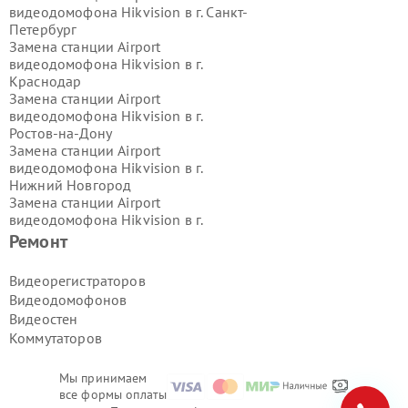
видеодомофона Hikvision в г.
Санкт-
Петербург
Замена станции Airport
видеодомофона Hikvision в г.
Краснодар
Замена станции Airport
видеодомофона Hikvision в г.
Ростов-на-Дону
Замена станции Airport
видеодомофона Hikvision в г.
Нижний Новгород
Замена станции Airport
видеодомофона Hikvision в г.
Новосибирск
Ремонт
Замена станции Airport
видеодомофона Hikvision в г.
Видеорегистраторов
Екатеринбург
Видеодомофонов
Замена станции Airport
Видеостен
видеодомофона Hikvision в г.
Казань
Коммутаторов
Замена станции Airport
видеодомофона Hikvision в г.
Воронеж
Мы принимаем
Замена станции Airport
все формы оплаты