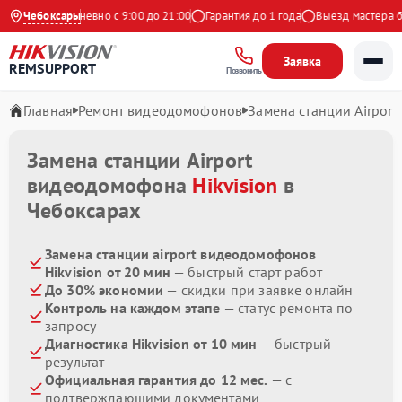
ндекс
Чебоксары
Ежедневно с 9:00 до 21:00
Гарантия до 1 года
Выезд мастера бес
Заявка
REMSUPPORT
Позвонить
Главная
Ремонт видеодомофонов
Замена станции Airport
Замена станции Airport
видеодомофона
Hikvision
в
Чебоксарах
Замена станции airport видеодомофонов
Hikvision от 20 мин
— быстрый старт работ
До 30% экономии
— скидки при заявке онлайн
Контроль на каждом этапе
— статус ремонта по
запросу
Диагностика Hikvision от 10 мин
— быстрый
результат
Официальная гарантия до 12 мес.
— с
подтверждающими документами