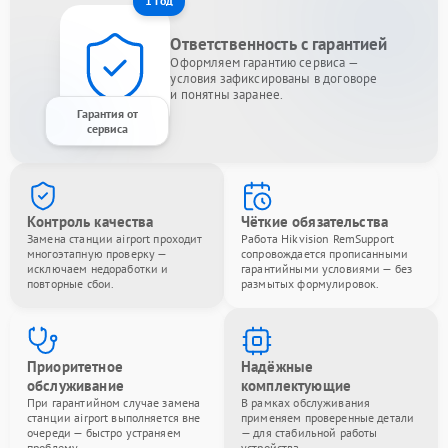
1 год
Ответственность с гарантией
Оформляем гарантию сервиса —
условия зафиксированы в договоре
и понятны заранее.
Гарантия от
сервиса
Контроль качества
Чёткие обязательства
Замена станции airport проходит
Работа Hikvision RemSupport
многоэтапную проверку —
сопровождается прописанными
исключаем недоработки и
гарантийными условиями — без
повторные сбои.
размытых формулировок.
Приоритетное
Надёжные
обслуживание
комплектующие
При гарантийном случае замена
В рамках обслуживания
станции airport выполняется вне
применяем проверенные детали
очереди — быстро устраняем
— для стабильной работы
проблему.
устройства.