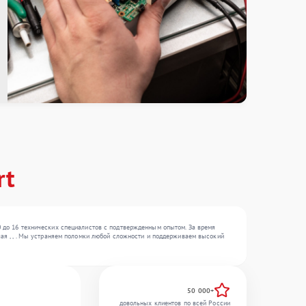
rt
0 до 16 технических специалистов с подтвержденным опытом. За время
чая , , . Мы устраняем поломки любой сложности и поддерживаем высокий
50 000+
довольных клиентов по всей России