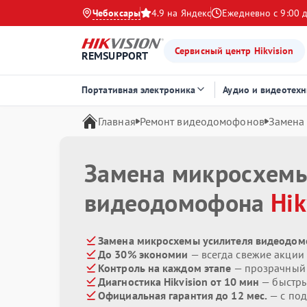
Чебоксары
4.9 на Яндекс
Ежедневно с 9:00 
Сервисный центр Hikvision
REMSUPPORT
Портативная электроника
Аудио и видеотехн
Главная
Ремонт видеодомофонов
Замена
Замена микросхемы
видеодомофона
Hik
Замена микросхемы усилителя видеодомо
До 30% экономии
— всегда свежие акции
Контроль на каждом этапе
— прозрачный
Диагностика Hikvision от 10 мин
— быстры
Официальная гарантия до 12 мес.
— с под