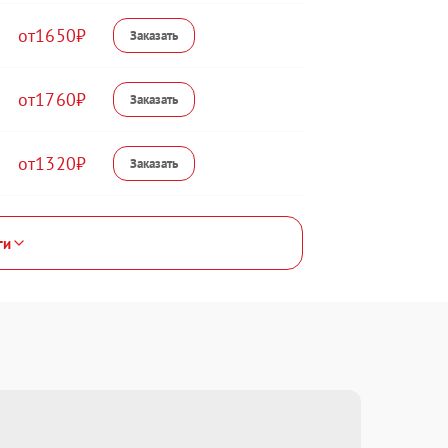
1650
1760
1320
ги