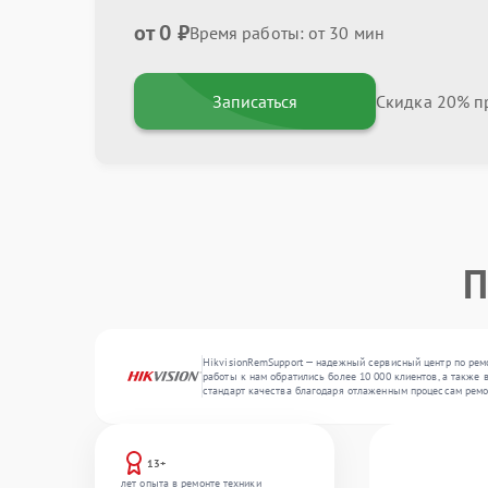
от 0 ₽
Время работы: от 30 мин
Записаться
Скидка 20% пр
П
HikvisionRemSupport — надежный сервисный центр по ремо
работы к нам обратились более 10 000 клиентов, а также 
стандарт качества благодаря отлаженным процессам ремо
13+
лет опыта в ремонте техники