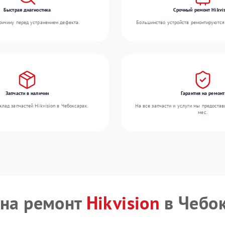
Быстрая диагностика
Срочный ремонт Hikvis
ичину перед устранением дефекта.
Большинство устройств ремонтируются 
Запчасти в наличии
Гарантия на ремонт
лад запчастей Hikvision в Чебоксарах.
На все запчасти и услуги мы предостав
мес.
на ремонт
Hikvision
в Чебо