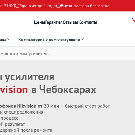
до 21:00
Гарантия до 1 года
Выезд мастера бесплатно
Цены
Гарантия
Отзывы
Контакты
ика
Компьютерные комплектующие
 микросхемы усилителя
 усилителя
vision
в Чебоксарах
фонов Hikvision от 20 мин
— быстрый старт работ
 и спецпредложения
 процесс
й результат
держкой после ремонта