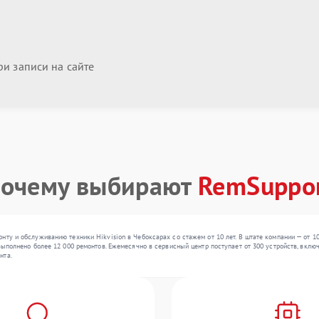
и записи на сайте
очему выбирают
RemSuppo
нту и обслуживанию техники Hikvision в Чебоксарах со стажем от 10 лет. В штате компании — от 1
выполнено более 12 000 ремонтов. Ежемесячно в сервисный центр поступает от 300 устройств, вклю
нта.