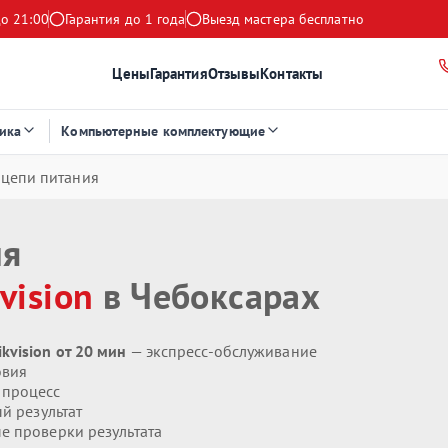
до 21:00
Гарантия до 1 года
Выезд мастера бесплатно
Цены
Гарантия
Отзывы
Контакты
ика
Компьютерные комплектующие
 цепи питания
ия
vision
в Чебоксарах
vision от 20 мин
— экспресс-обслуживание
овия
 процесс
й результат
 проверки результата