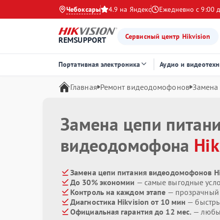
Чебоксары
4.9 на Яндекс
Ежедневно с 9:00 
Сервисный центр Hikvision
REMSUPPORT
Портативная электроника
Аудио и видеотехн
Главная
Ремонт видеодомофонов
Замена
Замена цепи питан
видеодомофона
Hik
Замена цепи питания видеодомофонов Hik
До 30% экономии
— самые выгодные усл
Контроль на каждом этапе
— прозрачный
Диагностика Hikvision от 10 мин
— быстры
Официальная гарантия до 12 мес.
— любые