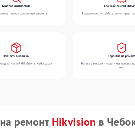
Быстрая диагностика
Срочный ремонт Hikvis
ичину перед устранением дефекта.
Большинство устройств ремонтируются 
Запчасти в наличии
Гарантия на ремонт
лад запчастей Hikvision в Чебоксарах.
На все запчасти и услуги мы предостав
мес.
на ремонт
Hikvision
в Чебо