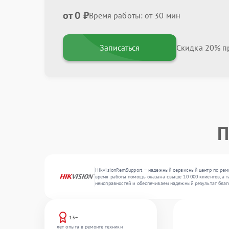
от 0 ₽
Время работы: от 30 мин
Записаться
Скидка 20% пр
П
HikvisionRemSupport — надежный сервисный центр по ремо
время работы помощь оказана свыше 10 000 клиентов, а т
неисправностей и обеспечиваем надежный результат благ
13+
лет опыта в ремонте техники