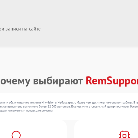
и записи на сайте
очему выбирают
RemSuppo
нту и обслуживанию техники Hikvision в Чебоксарах с более чем десятилетним опытом работы. В 
акже выполнено выполнено более 12 000 ремонтов. Ежемесячно в сервисный центр поступает более 
одаря отлаженным процессам ремонта.