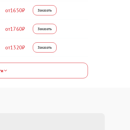
1650
1760
1320
ги