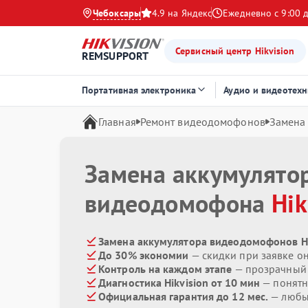
Чебоксары
4.9 на Яндекс
Ежедневно с 9:00 
Сервисный центр Hikvision
REMSUPPORT
Портативная электроника
Аудио и видеотехн
Главная
Ремонт видеодомофонов
Замена
Замена аккумулято
видеодомофона
Hik
Замена аккумулятора видеодомофонов Hik
До 30% экономии
— скидки при заявке о
Контроль на каждом этапе
— прозрачный
Диагностика Hikvision от 10 мин
— понятн
Официальная гарантия до 12 мес.
— любые