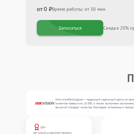
от 0 ₽
Время работы: от 30 мин
Записаться
Скидка 20% пр
П
HikvisionRemSupport — надежный сервисный центр по ремо
клиентов превысило 10 000, а также выполнено выполнено
высокий стандарт качества благодаря отлаженным процес
13+
лет опыта в ремонте техники