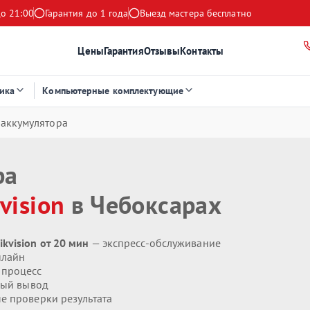
до 21:00
Гарантия до 1 года
Выезд мастера бесплатно
Цены
Гарантия
Отзывы
Контакты
ика
Компьютерные комплектующие
 аккумулятора
ра
vision
в Чебоксарах
vision от 20 мин
— экспресс-обслуживание
нлайн
 процесс
ый вывод
 проверки результата