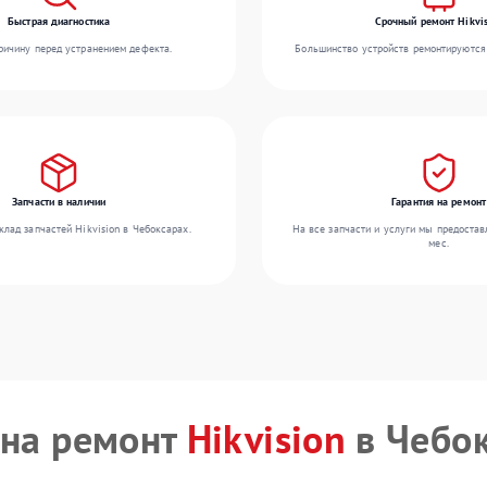
Быстрая диагностика
Срочный ремонт Hikvis
ичину перед устранением дефекта.
Большинство устройств ремонтируются 
Запчасти в наличии
Гарантия на ремонт
лад запчастей Hikvision в Чебоксарах.
На все запчасти и услуги мы предостав
мес.
на ремонт
Hikvision
в Чебо