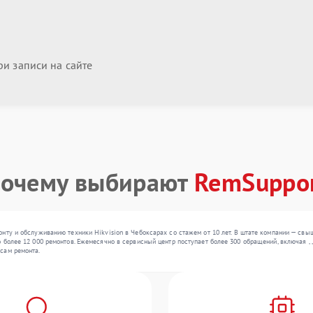
и записи на сайте
очему выбирают
RemSuppo
нту и обслуживанию техники Hikvision в Чебоксарах со стажем от 10 лет. В штате компании — св
 более 12 000 ремонтов. Ежемесячно в сервисный центр поступает более 300 обращений, включая ,
сам ремонта.