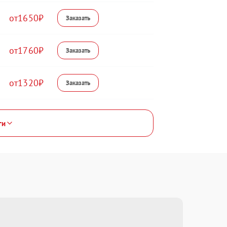
1650
1760
1320
ги