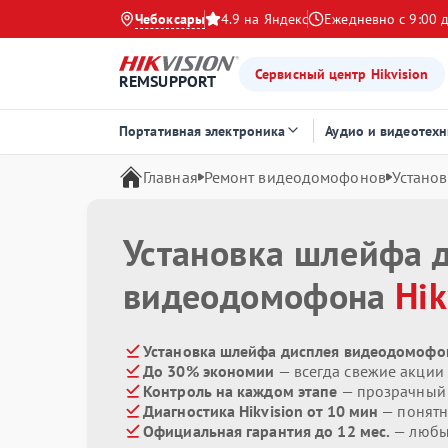
Чебоксары
4.9 на Яндекс
Ежедневно с 9:00 
Сервисный центр Hikvision
REMSUPPORT
Портативная электроника
Аудио и видеотехн
Главная
Ремонт видеодомофонов
Устано
Установка шлейфа 
видеодомофона
Hik
Установка шлейфа дисплея видеодомофоно
До 30% экономии
— всегда свежие акции
Контроль на каждом этапе
— прозрачный
Диагностика Hikvision от 10 мин
— понятн
Официальная гарантия до 12 мес.
— любые