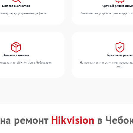
Быстрая диагностика
Срочный ремонт Hikvis
ичину перед устранением дефекта.
Большинство устройств ремонтируются 
Запчасти в наличии
Гарантия на ремонт
лад запчастей Hikvision в Чебоксарах.
На все запчасти и услуги мы предостав
мес.
на ремонт
Hikvision
в Чебо