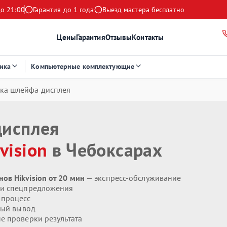
до 21:00
Гарантия до 1 года
Выезд мастера бесплатно
Цены
Гарантия
Отзывы
Контакты
ика
Компьютерные комплектующие
вка шлейфа дисплея
дисплея
vision
в Чебоксарах
в Hikvision от 20 мин
— экспресс-обслуживание
 и спецпредложения
 процесс
ый вывод
 проверки результата