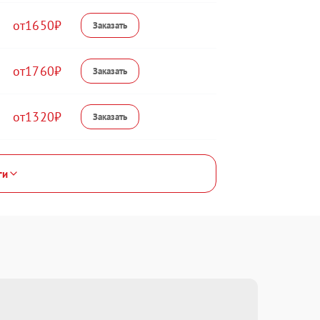
1650
1760
1320
ги