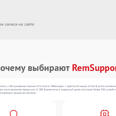
и записи на сайте
очему выбирают
RemSuppo
монту и обслуживанию техники Hikvision в Чебоксарах с практикой свыше 10 лет. В штате компан
ее число ремонтов превысило 12 000. Ежемесячно в сервисный центр поступает более 300 устройств
отлаженным процессам ремонта.