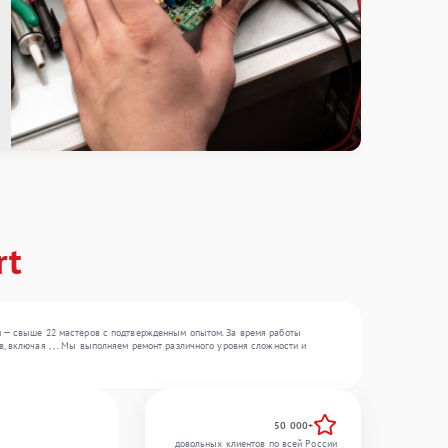
rt
ии — свыше 22 мастеров с подтвержденным опытом. За время работы
, включая , , . Мы выполняем ремонт различного уровня сложности и
50 000+
довольных клиентов по всей России