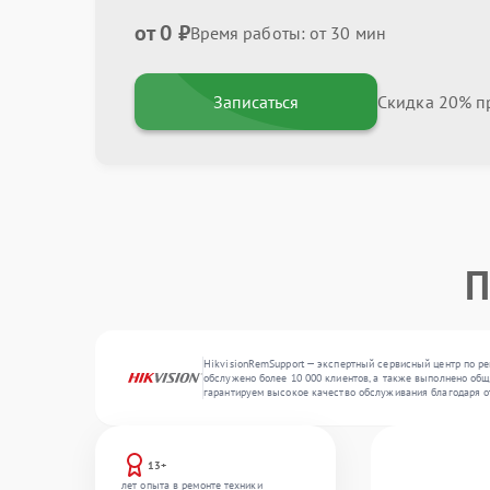
от 0 ₽
Время работы: от 30 мин
Записаться
Скидка 20% пр
П
HikvisionRemSupport — экспертный сервисный центр по ре
обслужено более 10 000 клиентов, а также выполнено общ
гарантируем высокое качество обслуживания благодаря 
13+
лет опыта в ремонте техники