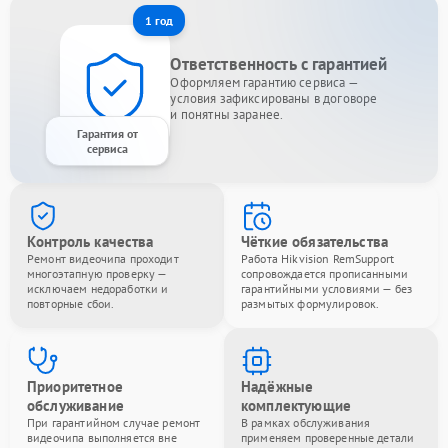
1 год
Ответственность с гарантией
Оформляем гарантию сервиса —
условия зафиксированы в договоре
и понятны заранее.
Гарантия от
сервиса
Контроль качества
Чёткие обязательства
Ремонт видеочипа проходит
Работа Hikvision RemSupport
многоэтапную проверку —
сопровождается прописанными
исключаем недоработки и
гарантийными условиями — без
повторные сбои.
размытых формулировок.
Приоритетное
Надёжные
обслуживание
комплектующие
При гарантийном случае ремонт
В рамках обслуживания
видеочипа выполняется вне
применяем проверенные детали