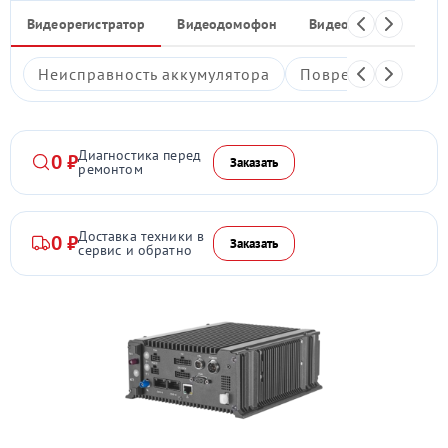
Видеорегистратор
Видеодомофон
Видеостены
Ком
Неисправность аккумулятора
Повреждение дис
Диагностика перед
0 ₽
Заказать
ремонтом
Доставка техники в
0 ₽
Заказать
сервис и обратно