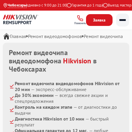
 Яндекс
Чебоксары
Ежедневно с 9:00 до 21:00
Гарантия до 1 года
Выезд мастера б
Заявка
REMSUPPORT
Позвонить
Главная
Ремонт видеодомофонов
Ремонт видеочипа
Ремонт видеочипа
видеодомофона
Hikvision
в
Чебоксарах
Ремонт видеочипа видеодомофонов Hikvision от
20 мин
— экспресс-обслуживание
До 30% экономии
— всегда свежие акции и
спецпредложения
Контроль на каждом этапе
— от диагностики до
выдачи
Диагностика Hikvision от 10 мин
— быстрый
результат
Официальная гарантия до 12 мес.
— любые