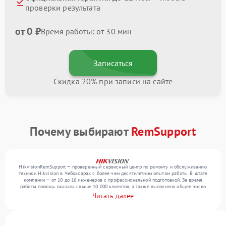
проверки результата
от 0 ₽
Время работы: от 30 мин
Записаться
Скидка 20% при записи на сайте
Почему выбирают
RemSupport
HikvisionRemSupport — проверенный сервисный центр по ремонту и обслуживанию
техники Hikvision в Чебоксарах с более чем десятилетним опытом работы. В штате
компании — от 10 до 16 инженеров с профессиональной подготовкой. За время
работы помощь оказана свыше 10 000 клиентов, а также выполнено общее число
ремонтов превысило 12 000. Ежемесячно в сервисный центр поступает от 300
Читать далее
устройств, включая , , . Мы выполняем ремонт различного уровня сложности и
поддерживаем высокий стандарт качества благодаря отлаженным процессам
ремонта.