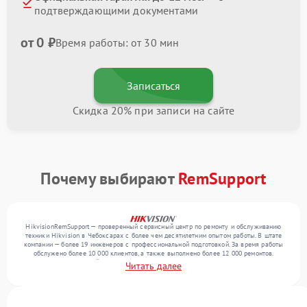
подтверждающими документами
от 0 ₽
Время работы: от 30 мин
Записаться
Скидка 20% при записи на сайте
Почему выбирают
RemSupport
HikvisionRemSupport — проверенный сервисный центр по ремонту и обслуживанию
техники Hikvision в Чебоксарах с более чем десятилетним опытом работы. В штате
компании — более 19 инженеров с профессиональной подготовкой. За время работы
обслужено более 10 000 клиентов, а также выполнено более 12 000 ремонтов.
Ежемесячно в сервисный центр поступает свыше 300 единиц техники, включая , , . Мы
Читать далее
беремся за задачи любой сложности и поддерживаем высокий стандарт качества
благодаря опыту команды.