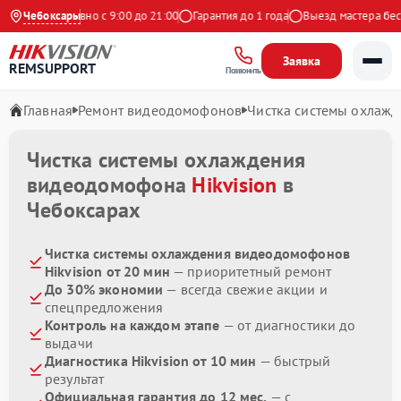
кс
Чебоксары
Ежедневно с 9:00 до 21:00
Гарантия до 1 года
Выезд мастера беспл
Заявка
REMSUPPORT
Позвонить
Главная
Ремонт видеодомофонов
Чистка системы охлаж
Чистка системы охлаждения
видеодомофона
Hikvision
в
Чебоксарах
Чистка системы охлаждения видеодомофонов
Hikvision от 20 мин
— приоритетный ремонт
До 30% экономии
— всегда свежие акции и
спецпредложения
Контроль на каждом этапе
— от диагностики до
выдачи
Диагностика Hikvision от 10 мин
— быстрый
результат
Официальная гарантия до 12 мес.
— с