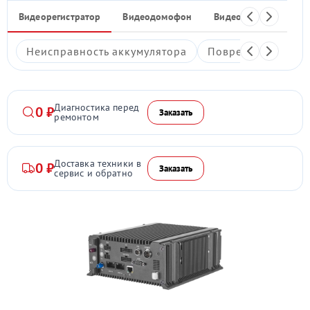
Видеорегистратор
Видеодомофон
Видеостены
Ком
Неисправность аккумулятора
Повреждение дис
Диагностика перед
0 ₽
Заказать
ремонтом
Доставка техники в
0 ₽
Заказать
сервис и обратно