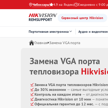
Чебоксары
4.9 на Яндекс
Ежедневно с 9:00 
Сервисный центр Hikvision
REMSUPPORT
Портативная электроника
Аудио и видеотехн
Главная
Замена VGA порта
Замена VGA порта
тепловизора
Hikvis
Замена VGA порта тепловизоров Hikvision
До 30% экономии
— самые выгодные усл
Контроль на каждом этапе
— от диагност
Диагностика Hikvision от 10 мин
— понятн
Официальная гарантия до 12 мес.
— с по