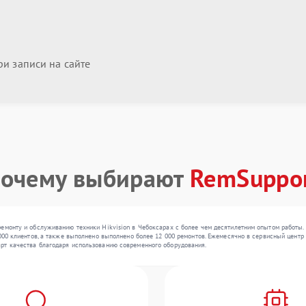
и записи на сайте
очему выбирают
RemSuppo
емонту и обслуживанию техники Hikvision в Чебоксарах с более чем десятилетним опытом работы.
000 клиентов, а также выполнено выполнено более 12 000 ремонтов. Ежемесячно в сервисный центр 
рт качества благодаря использованию современного оборудования.