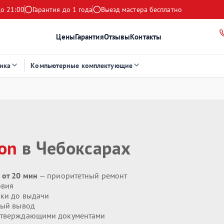
до 21:00
Гарантия до 1 года
Выезд мастера бесплатно
Цены
Гарантия
Отзывы
Контакты
ика
Компьютерные комплектующие
ion
в Чебоксарах
 от 20 мин
— приоритетный ремонт
овия
ики до выдачи
ый вывод
дтверждающими документами