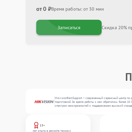
от 0 ₽
Время работы: от 30 мин
Записаться
Скидка 20% пр
П
HikvisionRemSupport — современный сервисный центр по р
подготовкой. За время работы к нам обратились более 10 
спектром неисправностей и поддерживаем высокий станда
13+
лет опыта в ремонте техники