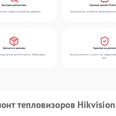
Быстрая диагностика
Срочный ремонт Hikvis
ичину перед устранением дефекта.
Большинство устройств ремонтируются 
Запчасти в наличии
Гарантия на ремонт
лад запчастей Hikvision в Чебоксарах.
На все запчасти и услуги мы предостав
мес.
монт тепловизоров Hikvision