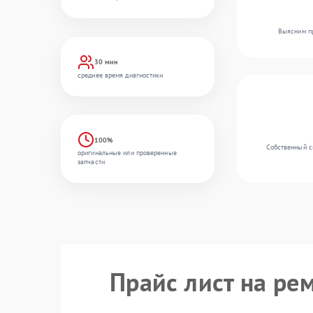
Выясним пр
30 мин
среднее время диагностики
100%
Собственный ск
оригинальные или проверенные
запчасти
Прайс лист на ре