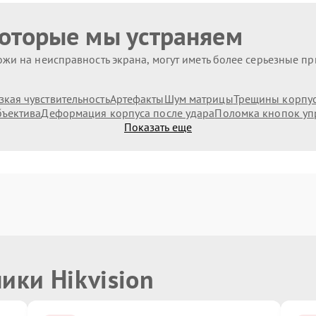
которые мы устраняем
жи на неисправность экрана, могут иметь более серьезные п
зкая чувствительность
Артефакты
Шум матрицы
Трещины корпус
бъектива
Деформация корпуса после удара
Поломка кнопок уп
Показать еще
ики Hikvision