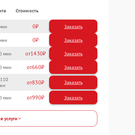
нта
Стоимость
0
Заказать
0
Заказать
1430
0
660
0
110
830
990
0
се услуги