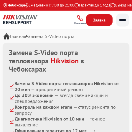
.9 на Яндекс
Чебоксары
Ежедневно с 9:00 до 21:00
Гарантия до 1 года
Выезд масте
Заявка
REMSUPPORT
Позвонить
Главная
Замена S-Video порта
Замена S-Video порта
тепловизора
Hikvision
в
Чебоксарах
Замена S-Video порта тепловизоров Hikvision от
20 мин
— приоритетный ремонт
До 30% экономии
— всегда свежие акции и
спецпредложения
Контроль на каждом этапе
— статус ремонта по
запросу
Диагностика Hikvision от 10 мин
— точное
выявление
Официальная гарантия до 12 мес.
— с