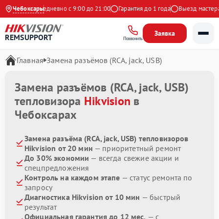
 Яндекс
Чебоксары
Ежедневно с 9:00 до 21:00
Гарантия до 1 года
Выезд мастера б
Заявка
REMSUPPORT
Позвонить
Главная
Замена разъёмов (RCA, jack, USB)
Замена разъёмов (RCA, jack, USB)
тепловизора
Hikvision
в
Чебоксарах
Замена разъёма (RCA, jack, USB) тепловизоров
Hikvision от 20 мин
— приоритетный ремонт
До 30% экономии
— всегда свежие акции и
спецпредложения
Контроль на каждом этапе
— статус ремонта по
запросу
Диагностика Hikvision от 10 мин
— быстрый
результат
Официальная гарантия до 12 мес.
— с