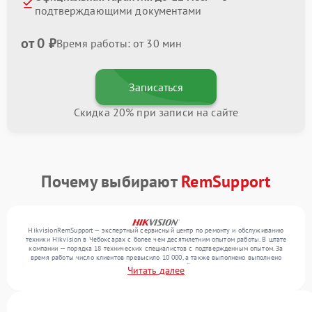
подтверждающими документами
от 0 ₽
Время работы: от 30 мин
Записаться
Скидка 20% при записи на сайте
Почему выбирают
RemSupport
HikvisionRemSupport — экспертный сервисный центр по ремонту и обслуживанию
техники Hikvision в Чебоксарах с более чем десятилетним опытом работы. В штате
компании — порядка 18 технических специалистов с подтвержденным опытом. За
время работы число клиентов превысило 10 000, а также выполнено выполнено
более 12 000 ремонтов. Ежемесячно в сервисный центр поступает более 300
Читать далее
обращений, включая , , . Мы беремся за задачи любой сложности и поддерживаем
высокий стандарт качества благодаря опыту команды.