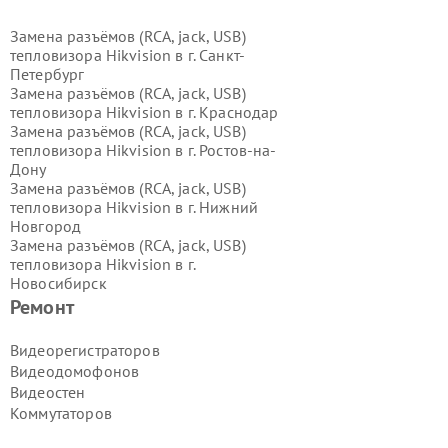
Замена разъёмов (RCA, jack, USB)
тепловизора Hikvision в г.
Санкт-
Петербург
Замена разъёмов (RCA, jack, USB)
тепловизора Hikvision в г.
Краснодар
Замена разъёмов (RCA, jack, USB)
тепловизора Hikvision в г.
Ростов-на-
Дону
Замена разъёмов (RCA, jack, USB)
тепловизора Hikvision в г.
Нижний
Новгород
Замена разъёмов (RCA, jack, USB)
тепловизора Hikvision в г.
Новосибирск
Замена разъёмов (RCA, jack, USB)
Ремонт
тепловизора Hikvision в г.
Екатеринбург
Видеорегистраторов
Замена разъёмов (RCA, jack, USB)
Видеодомофонов
тепловизора Hikvision в г.
Казань
Видеостен
Замена разъёмов (RCA, jack, USB)
Коммутаторов
тепловизора Hikvision в г.
Воронеж
Замена разъёмов (RCA, jack, USB)