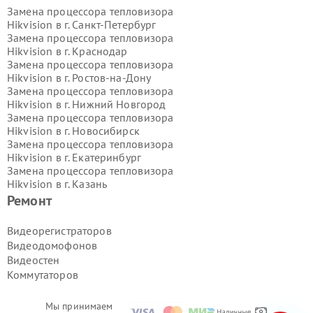
Замена процессора тепловизора
Hikvision в г.
Санкт-Петербург
Замена процессора тепловизора
Hikvision в г.
Краснодар
Замена процессора тепловизора
Hikvision в г.
Ростов-на-Дону
Замена процессора тепловизора
Hikvision в г.
Нижний Новгород
Замена процессора тепловизора
Hikvision в г.
Новосибирск
Замена процессора тепловизора
Hikvision в г.
Екатеринбург
Замена процессора тепловизора
Hikvision в г.
Казань
Замена процессора тепловизора
Ремонт
Hikvision в г.
Воронеж
Замена процессора тепловизора
Видеорегистраторов
Hikvision в г.
Волгоград
Видеодомофонов
Замена процессора тепловизора
Видеостен
Hikvision в г.
Самара
Коммутаторов
Замена процессора тепловизора
Hikvision в г.
Пермь
Замена процессора тепловизора
Мы принимаем