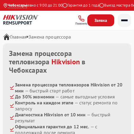
декс
Чебоксары
Ежедневно с 9:00 до 21:00
Гарантия до 1 года
Выезд мастера бес
Заявка
REMSUPPORT
Позвонить
Главная
Замена процессора
Замена процессора
тепловизора
Hikvision
в
Чебоксарах
Замена процессора тепловизоров Hikvision от 20
мин
— быстрый старт работ
До 30% экономии
— самые выгодные условия
Контроль на каждом этапе
— статус ремонта по
запросу
Диагностика Hikvision от 10 мин
— быстрый
результат
Официальная гарантия до 12 мес.
— с
поддержкой после ремонта