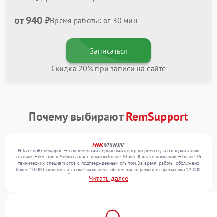
от 940 ₽
Время работы: от 30 мин
Записаться
Скидка 20% при записи на сайте
Почему выбирают
RemSupport
HikvisionRemSupport — современный сервисный центр по ремонту и обслуживанию
техники Hikvision в Чебоксарах с опытом более 10 лет. В штате компании — более 19
технических специалистов с подтвержденным опытом. За время работы обслужено
более 10 000 клиентов, а также выполнено общее число ремонтов превысило 12 000.
Ежемесячно в сервисный центр поступает свыше 300 единиц техники, включая , , . Мы
Читать далее
беремся за задачи любой сложности и поддерживаем высокий стандарт качества
благодаря использованию современного оборудования.