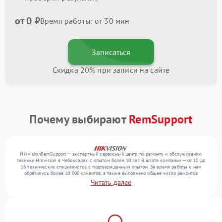
от 0 ₽
Время работы: от 30 мин
Записаться
Скидка 20% при записи на сайте
Почему выбирают
RemSupport
HikvisionRemSupport — экспертный сервисный центр по ремонту и обслуживанию
техники Hikvision в Чебоксарах с опытом более 10 лет. В штате компании — от 10 до
16 технических специалистов с подтвержденным опытом. За время работы к нам
обратились более 10 000 клиентов, а также выполнено общее число ремонтов
превысило 12 000. Ежемесячно в сервисный центр поступает от 300 устройств,
Читать далее
включая , , . Мы устраняем поломки любой сложности и поддерживаем высокий
стандарт качества благодаря отлаженным процессам ремонта.