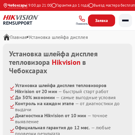
Ежедневно с 9:00 до 21:00
Чебоксары
Гарантия до 1 года
Выезд мастера бесплатно
Заявка
REMSUPPORT
Позвонить
Главная
Установка шлейфа дисплея
Установка шлейфа дисплея
тепловизора
Hikvision
в
Чебоксарах
Установка шлейфа дисплея тепловизоров
Hikvision от 20 мин
— быстрый старт работ
До 30% экономии
— самые выгодные условия
Контроль на каждом этапе
— от диагностики до
выдачи
Диагностика Hikvision от 10 мин
— точное
выявление
Официальная гарантия до 12 мес.
— любые
проверки результата