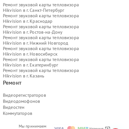
Ремонт звуковой карты тепловизора
Hikvision в г.
Санкт-Петербург
Ремонт звуковой карты тепловизора
Hikvision в г.
Краснодар
Ремонт звуковой карты тепловизора
Hikvision в г.
Ростов-на-Дону
Ремонт звуковой карты тепловизора
Hikvision в г.
Нижний Новгород
Ремонт звуковой карты тепловизора
Hikvision в г.
Новосибирск
Ремонт звуковой карты тепловизора
Hikvision в г.
Екатеринбург
Ремонт звуковой карты тепловизора
Hikvision в г.
Казань
Ремонт звуковой карты тепловизора
Ремонт
Hikvision в г.
Воронеж
Ремонт звуковой карты тепловизора
Видеорегистраторов
Hikvision в г.
Волгоград
Видеодомофонов
Ремонт звуковой карты тепловизора
Видеостен
Hikvision в г.
Самара
Коммутаторов
Ремонт звуковой карты тепловизора
Hikvision в г.
Пермь
Ремонт звуковой карты тепловизора
Мы принимаем