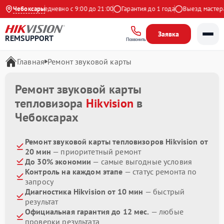
 Яндекс
Чебоксары
Ежедневно с 9:00 до 21:00
Гарантия до 1 года
Выезд мастера 
Заявка
REMSUPPORT
Позвонить
Главная
Ремонт звуковой карты
Ремонт звуковой карты
тепловизора
Hikvision
в
Чебоксарах
Ремонт звуковой карты тепловизоров Hikvision от
20 мин
— приоритетный ремонт
До 30% экономии
— самые выгодные условия
Контроль на каждом этапе
— статус ремонта по
запросу
Диагностика Hikvision от 10 мин
— быстрый
результат
Официальная гарантия до 12 мес.
— любые
проверки результата