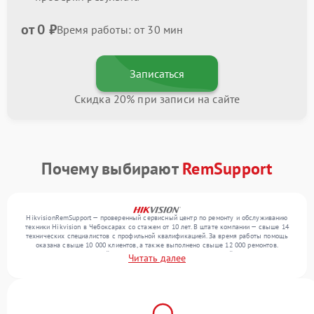
от 0 ₽
Время работы: от 30 мин
Записаться
Скидка 20% при записи на сайте
Почему выбирают
RemSupport
HikvisionRemSupport — проверенный сервисный центр по ремонту и обслуживанию
техники Hikvision в Чебоксарах со стажем от 10 лет. В штате компании — свыше 14
технических специалистов с профильной квалификацией. За время работы помощь
оказана свыше 10 000 клиентов, а также выполнено свыше 12 000 ремонтов.
Ежемесячно в сервисный центр поступает более 300 обращений, включая , , . Мы
Читать далее
устраняем поломки любой сложности и поддерживаем высокий стандарт качества
благодаря использованию современного оборудования.