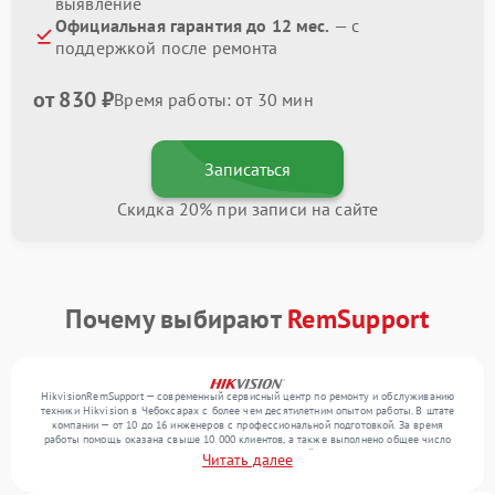
выявление
Официальная гарантия до 12 мес.
— с
поддержкой после ремонта
от 830 ₽
Время работы: от 30 мин
Записаться
Скидка 20% при записи на сайте
Почему выбирают
RemSupport
HikvisionRemSupport — современный сервисный центр по ремонту и обслуживанию
техники Hikvision в Чебоксарах с более чем десятилетним опытом работы. В штате
компании — от 10 до 16 инженеров с профессиональной подготовкой. За время
работы помощь оказана свыше 10 000 клиентов, а также выполнено общее число
ремонтов превысило 12 000. Ежемесячно в сервисный центр поступает более 300
Читать далее
обращений, включая , , . Мы беремся за задачи любой сложности и обеспечиваем
надежный результат благодаря отлаженным процессам ремонта.