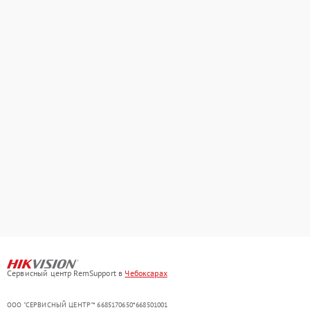
Сервисный центр RemSupport в
Чебоксарах
ООО "СЕРВИСНЫЙ ЦЕНТР"* 6685170650*668501001