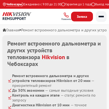
9 на Яндекс
Чебоксары
Ежедневно с 9:00 до 21:00
Гарантия до 1 года
Выезд масте
Заявка
REMSUPPORT
Позвонить
Главная
Ремонт встроенного дальнометра и других устрой
Ремонт встроенного дальнометра и
других устройств
тепловизора
Hikvision
в
Чебоксарах
Ремонт встроенного дальнометра и других
устройств тепловизоров Hikvision от 20 мин
—
приоритетный ремонт
До 30% экономии
— самые выгодные условия
Контроль на каждом этапе
— статус ремонта по
запросу
Диагностика Hikvision от 10 мин
— точное