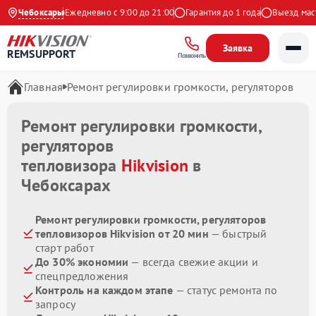
9 на Яндекс
Чебоксары
Ежедневно с 9:00 до 21:00
Гарантия до 1 года
Выезд масте
Заявка
REMSUPPORT
Позвонить
Главная
Ремонт регулировки громкости, регуляторов
Ремонт регулировки громкости,
регуляторов
тепловизора
Hikvision
в
Чебоксарах
Ремонт регулировки громкости, регуляторов
тепловизоров Hikvision от 20 мин
— быстрый
старт работ
До 30% экономии
— всегда свежие акции и
спецпредложения
Контроль на каждом этапе
— статус ремонта по
запросу