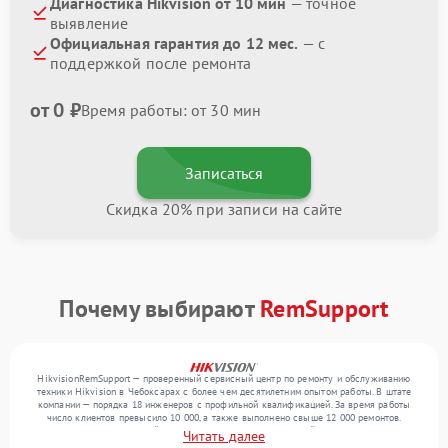
Диагностика Hikvision от 10 мин
— точное
выявление
Официальная гарантия до 12 мес.
— с
поддержкой после ремонта
от 0 ₽
Время работы: от 30 мин
Записаться
Скидка 20% при записи на сайте
Почему выбирают
RemSupport
HikvisionRemSupport — проверенный сервисный центр по ремонту и обслуживанию
техники Hikvision в Чебоксарах с более чем десятилетним опытом работы. В штате
компании — порядка 18 инженеров с профильной квалификацией. За время работы
число клиентов превысило 10 000, а также выполнено свыше 12 000 ремонтов.
Ежемесячно в сервисный центр поступает более 300 устройств, включая , , . Мы
Читать далее
работаем с широким спектром неисправностей и предлагаем стабильный уровень