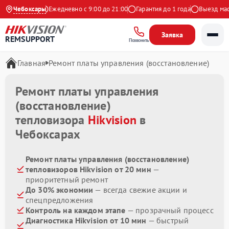
9 на Яндекс
Чебоксары
Ежедневно с 9:00 до 21:00
Гарантия до 1 года
Выезд масте
Заявка
REMSUPPORT
Позвонить
Главная
Ремонт платы управления (восстановление)
Ремонт платы управления
(восстановление)
тепловизора
Hikvision
в
Чебоксарах
Ремонт платы управления (восстановление)
тепловизоров Hikvision от 20 мин
—
приоритетный ремонт
До 30% экономии
— всегда свежие акции и
спецпредложения
Контроль на каждом этапе
— прозрачный процесс
Диагностика Hikvision от 10 мин
— быстрый