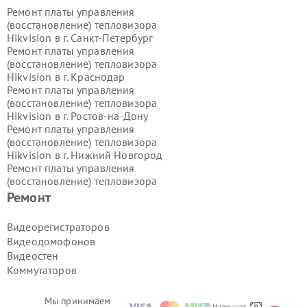
Ремонт платы управления
(восстановление) тепловизора
Hikvision в г.
Санкт-Петербург
Ремонт платы управления
(восстановление) тепловизора
Hikvision в г.
Краснодар
Ремонт платы управления
(восстановление) тепловизора
Hikvision в г.
Ростов-на-Дону
Ремонт платы управления
(восстановление) тепловизора
Hikvision в г.
Нижний Новгород
Ремонт платы управления
(восстановление) тепловизора
Hikvision в г.
Новосибирск
Ремонт
Ремонт платы управления
(восстановление) тепловизора
Видеорегистраторов
Hikvision в г.
Екатеринбург
Видеодомофонов
Ремонт платы управления
Видеостен
(восстановление) тепловизора
Коммутаторов
Hikvision в г.
Казань
Ремонт платы управления
(восстановление) тепловизора
Мы принимаем