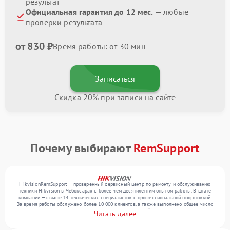
результат
Официальная гарантия до 12 мес.
— любые
проверки результата
от 830 ₽
Время работы: от 30 мин
Записаться
Скидка 20% при записи на сайте
Почему выбирают
RemSupport
HikvisionRemSupport — проверенный сервисный центр по ремонту и обслуживанию
техники Hikvision в Чебоксарах с более чем десятилетним опытом работы. В штате
компании — свыше 14 технических специалистов с профессиональной подготовкой.
За время работы обслужено более 10 000 клиентов, а также выполнено общее число
ремонтов превысило 12 000. Ежемесячно в сервисный центр поступает от 300
Читать далее
устройств, включая , , . Мы беремся за задачи любой сложности и предлагаем
стабильный уровень сервиса благодаря квалификации мастеров.