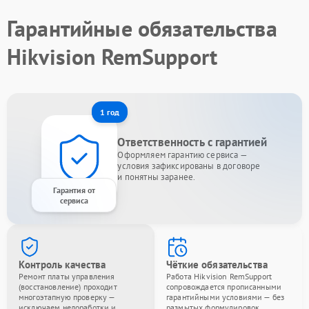
Гарантийные обязательства
Hikvision RemSupport
1 год
Ответственность с гарантией
Оформляем гарантию сервиса —
условия зафиксированы в договоре
и понятны заранее.
Гарантия от
сервиса
Контроль качества
Чёткие обязательства
Ремонт платы управления
Работа Hikvision RemSupport
(восстановление) проходит
сопровождается прописанными
многоэтапную проверку —
гарантийными условиями — без
исключаем недоработки и
размытых формулировок.