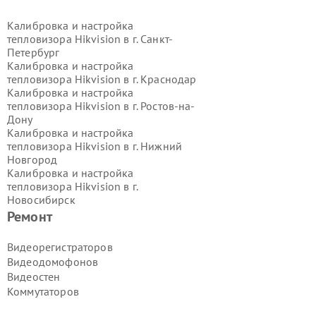
Калибровка и настройка
тепловизора Hikvision в г.
Санкт-
Петербург
Калибровка и настройка
тепловизора Hikvision в г.
Краснодар
Калибровка и настройка
тепловизора Hikvision в г.
Ростов-на-
Дону
Калибровка и настройка
тепловизора Hikvision в г.
Нижний
Новгород
Калибровка и настройка
тепловизора Hikvision в г.
Новосибирск
Калибровка и настройка
Ремонт
тепловизора Hikvision в г.
Екатеринбург
Видеорегистраторов
Калибровка и настройка
Видеодомофонов
тепловизора Hikvision в г.
Казань
Видеостен
Калибровка и настройка
Коммутаторов
тепловизора Hikvision в г.
Воронеж
Калибровка и настройка