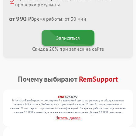
проверки результата
от 990 ₽
Время работы: от 30 мин
Записаться
Скидка 20% при записи на сайте
Почему выбирают
RemSupport
HikvisionRemSupport — экспертный сервисный центр по ремонту и обслуживанию
техники Hikvision в Чебоксарах с практикой свыше 10 лет. В штате компании —
свыше 22 мастеров с профильной квалификацией. За время работы помощь оказана
свыше 10 000 клиентов, а также выполнено выполнено более 12 000 ремонтов.
Ежемесячно в сервисный центр поступает от 300 устройств, включая , , . Мы
Читать далее
устраняем поломки любой сложности и гарантируем высокое качество обслуживания
благодаря квалификации мастеров.