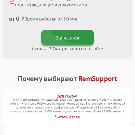
подтверждающими документами
от 0 ₽
Время работы: от 30 мин
Записаться
Скидка 20% при записи на сайте
Почему выбирают
RemSupport
HikvisionRemSupport — надежный сервисный центр по ремонту и обслуживанию
техники Hikvision в Чебоксарах с опытом более 10 лет. В штате компании — более 19
технических специалистов с профессиональной подготовкой. За время работы
помощь оказана свыше 10 000 клиентов, а также выполнено более 12 000 ремонтов.
Ежемесячно в сервисный центр поступает более 300 устройств, включая , , . Мы
Читать далее
выполняем ремонт различного уровня сложности и поддерживаем высокий стандарт
качества благодаря квалификации мастеров.