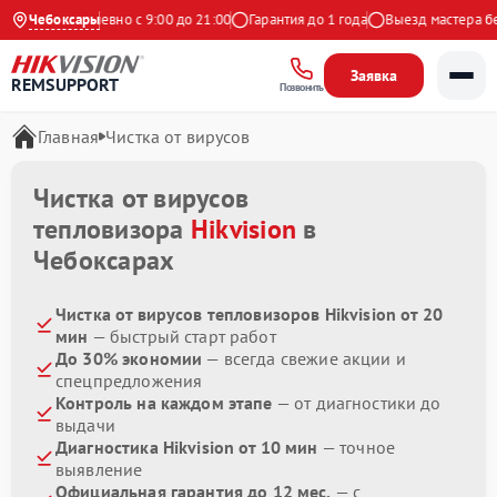
декс
Чебоксары
Ежедневно с 9:00 до 21:00
Гарантия до 1 года
Выезд мастера бес
Заявка
REMSUPPORT
Позвонить
Главная
Чистка от вирусов
Чистка от вирусов
тепловизора
Hikvision
в
Чебоксарах
Чистка от вирусов тепловизоров Hikvision от 20
мин
— быстрый старт работ
До 30% экономии
— всегда свежие акции и
спецпредложения
Контроль на каждом этапе
— от диагностики до
выдачи
Диагностика Hikvision от 10 мин
— точное
выявление
Официальная гарантия до 12 мес.
— с