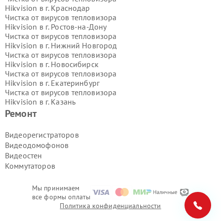
Hikvision в г.
Краснодар
Чистка от вирусов тепловизора
Hikvision в г.
Ростов-на-Дону
Чистка от вирусов тепловизора
Hikvision в г.
Нижний Новгород
Чистка от вирусов тепловизора
Hikvision в г.
Новосибирск
Чистка от вирусов тепловизора
Hikvision в г.
Екатеринбург
Чистка от вирусов тепловизора
Hikvision в г.
Казань
Чистка от вирусов тепловизора
Ремонт
Hikvision в г.
Воронеж
Чистка от вирусов тепловизора
Видеорегистраторов
Hikvision в г.
Волгоград
Видеодомофонов
Чистка от вирусов тепловизора
Видеостен
Hikvision в г.
Самара
Коммутаторов
Чистка от вирусов тепловизора
Hikvision в г.
Пермь
Чистка от вирусов тепловизора
Мы принимаем
Hikvision в г.
Красноярск
все формы оплаты
Чистка от вирусов тепловизора
Политика конфиденциальности
Hikvision в г.
Ижевск