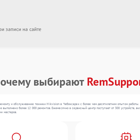
и записи на сайте
очему выбирают
RemSuppo
емонту и обслуживанию техники Hikvision в Чебоксарах с более чем десятилетним опытом работы.
е выполнено более 12 000 ремонтов. Ежемесячно в сервисный центр поступает от 300 устройств, вк
ии мастеров.