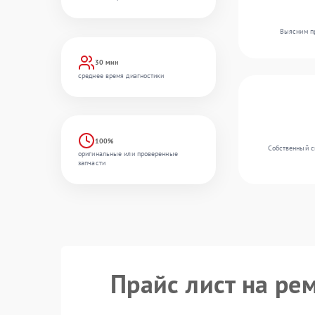
Выясним пр
30 мин
среднее время диагностики
100%
Собственный ск
оригинальные или проверенные
запчасти
Прайс лист на ре