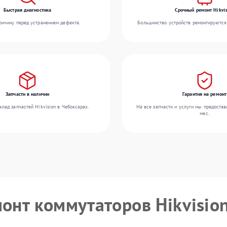
Быстрая диагностика
Срочный ремонт Hikvis
ичину перед устранением дефекта.
Большинство устройств ремонтируются 
Запчасти в наличии
Гарантия на ремонт
лад запчастей Hikvision в Чебоксарах.
На все запчасти и услуги мы предостав
мес.
монт коммутаторов Hikvisio