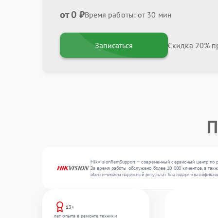
от 0 ₽
Время работы: от 30 мин
Записаться
Скидка 20% пр
П
HikvisionRemSupport — современный сервисный центр по р
За время работы обслужено более 10 000 клиентов, а такж
обеспечиваем надежный результат благодаря квалификац
13+
лет опыта в ремонте техники