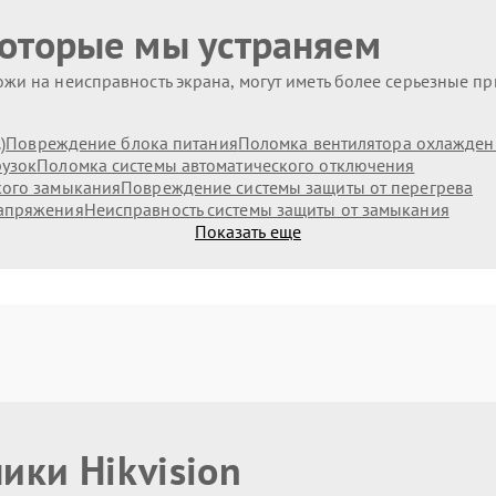
которые мы устраняем
жи на неисправность экрана, могут иметь более серьезные п
)
Повреждение блока питания
Поломка вентилятора охлажден
рузок
Поломка системы автоматического отключения
кого замыкания
Повреждение системы защиты от перегрева
напряжения
Неисправность системы защиты от замыкания
Показать еще
ики Hikvision