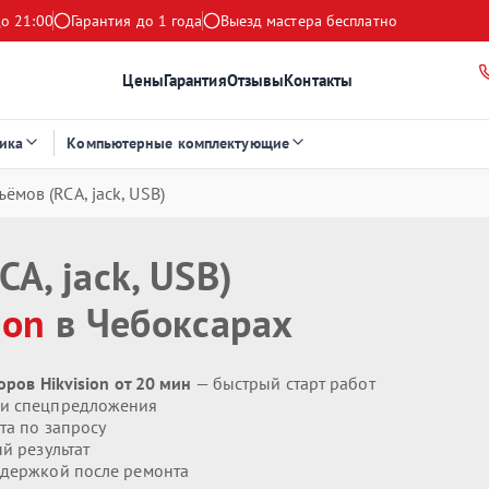
до 21:00
Гарантия до 1 года
Выезд мастера бесплатно
Цены
Гарантия
Отзывы
Контакты
ика
Компьютерные комплектующие
ёмов (RCA, jack, USB)
A, jack, USB)
ion
в Чебоксарах
оров Hikvision от 20 мин
— быстрый старт работ
 и спецпредложения
та по запросу
й результат
держкой после ремонта