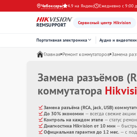
Чебоксары
4.9 на Яндекс
Ежедневно с 9:00 
Сервисный центр Hikvision
REMSUPPORT
Портативная электроника
Аудио и видеотехн
Главная
Ремонт коммутаторов
Замена разъ
Замена разъёмов (RC
коммутатора
Hikvis
Замена разъёма (RCA, jack, USB) коммутат
До 30% экономии
— всегда свежие акции
Контроль на каждом этапе
— статус ремон
Диагностика Hikvision от 10 мин
— быстры
Официальная гарантия до 12 мес.
— с под