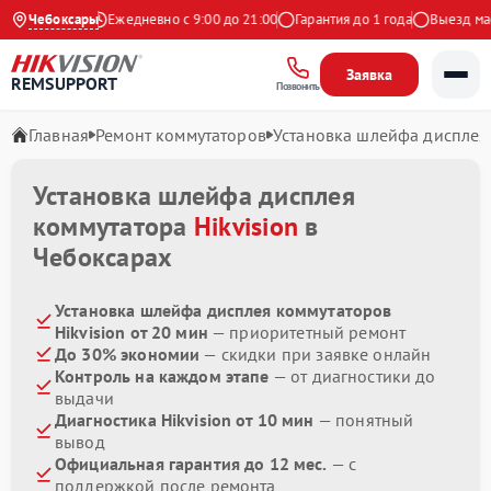
.9 на Яндекс
Чебоксары
Ежедневно с 9:00 до 21:00
Гарантия до 1 года
Выезд маст
Заявка
REMSUPPORT
Позвонить
Главная
Ремонт коммутаторов
Установка шлейфа дисплея
Установка шлейфа дисплея
коммутатора
Hikvision
в
Чебоксарах
Установка шлейфа дисплея коммутаторов
Hikvision от 20 мин
— приоритетный ремонт
До 30% экономии
— скидки при заявке онлайн
Контроль на каждом этапе
— от диагностики до
выдачи
Диагностика Hikvision от 10 мин
— понятный
вывод
Официальная гарантия до 12 мес.
— с
поддержкой после ремонта