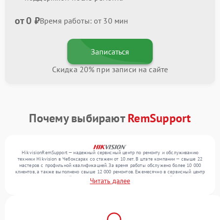
от 0 ₽
Время работы: от 30 мин
Записаться
Скидка 20% при записи на сайте
Почему выбирают
RemSupport
HikvisionRemSupport — надежный сервисный центр по ремонту и обслуживанию
техники Hikvision в Чебоксарах со стажем от 10 лет. В штате компании — свыше 22
мастеров с профильной квалификацией. За время работы обслужено более 10 000
клиентов, а также выполнено свыше 12 000 ремонтов. Ежемесячно в сервисный центр
поступает от 300 устройств, включая , , . Мы беремся за задачи любой сложности и
Читать далее
поддерживаем высокий стандарт качества благодаря отлаженным процессам
ремонта.