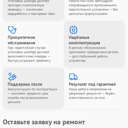
Установка шлейфа дисплея
Работа Hikvision RemSupport
проходит многоэтапную
сопровождается прописанными
проверку — исключаем
гарантийными условиями — без
недоработки и повторные сбои.
размытых формулировок.
Приоритетное
Надёжные
обслуживание
комплектующие
При гарантийном случае
В рамках обслуживания
установка шлейфа дисплея
применяем проверенные детали
выполняется вне очереди —
— для стабильной работы
быстро устраняем проблему.
устройства.
Поддержка после
Результат под гарантией
Консультируем по эксплуатации
Наша работа направлена на
— помогаем продлить срок
уверенный результат — берём
службы после выполнения
ответственность за итог.
ремонта.
Оставьте заявку на ремонт