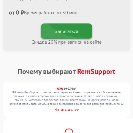
от 0 ₽
Время работы: от 30 мин
Записаться
Скидка 20% при записи на сайте
Почему выбирают
RemSupport
HikvisionRemSupport — экспертный сервисный центр по ремонту и обслуживанию
техники Hikvision в Чебоксарах с практикой свыше 10 лет. В штате компании —
свыше 22 мастеров с профессиональной подготовкой. За время работы число
клиентов превысило 10 000, а также выполнено общее число ремонтов превысило 12
000. Ежемесячно в сервисный центр поступает более 300 обращений, включая , , . Мы
Читать далее
выполняем ремонт различного уровня сложности и поддерживаем высокий стандарт
качества благодаря опыту команды.