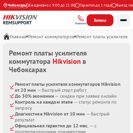
.9 на Яндекс
Чебоксары
Ежедневно с 9:00 до 21:00
Гарантия до 1 года
Выезд маст
Заявка
REMSUPPORT
Позвонить
Главная
Ремонт коммутаторов
Ремонт платы усилителя
Ремонт платы усилителя
коммутатора
Hikvision
в
Чебоксарах
Ремонт платы усилителя коммутаторов Hikvision
от 20 мин
— быстрый старт работ
До 30% экономии
— скидки при заявке онлайн
Контроль на каждом этапе
— статус ремонта по
запросу
Диагностика Hikvision от 10 мин
— быстрый
результат
Официальная гарантия до 12 мес.
— с
подтверждающими документами