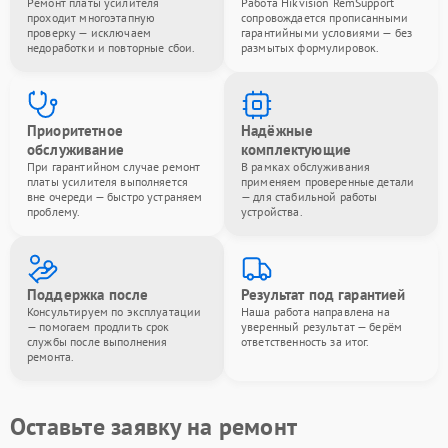
Ремонт платы усилителя
Работа Hikvision RemSupport
проходит многоэтапную
сопровождается прописанными
проверку — исключаем
гарантийными условиями — без
недоработки и повторные сбои.
размытых формулировок.
Приоритетное
Надёжные
обслуживание
комплектующие
При гарантийном случае ремонт
В рамках обслуживания
платы усилителя выполняется
применяем проверенные детали
вне очереди — быстро устраняем
— для стабильной работы
проблему.
устройства.
Поддержка после
Результат под гарантией
Консультируем по эксплуатации
Наша работа направлена на
— помогаем продлить срок
уверенный результат — берём
службы после выполнения
ответственность за итог.
ремонта.
Оставьте заявку на ремонт