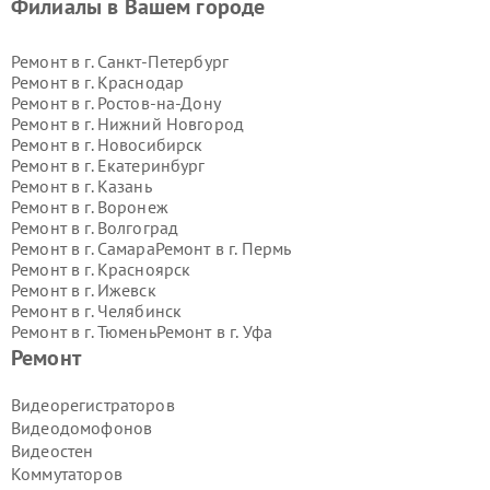
Филиалы в Вашем городе
Ремонт в г.
Санкт-Петербург
Ремонт в г.
Краснодар
Ремонт в г.
Ростов-на-Дону
Ремонт в г.
Нижний Новгород
Ремонт в г.
Новосибирск
Ремонт в г.
Екатеринбург
Ремонт в г.
Казань
Ремонт в г.
Воронеж
Ремонт в г.
Волгоград
Ремонт в г.
Самара
Ремонт в г.
Пермь
Ремонт в г.
Красноярск
Ремонт в г.
Ижевск
Ремонт в г.
Челябинск
Ремонт в г.
Тюмень
Ремонт в г.
Уфа
Ремонт в г.
Омск
Ремонт в г.
Иркутск
Ремонт
Ремонт в г.
Ярославль
Ремонт в г.
Саратов
Видеорегистраторов
Ремонт в г.
Барнаул
Видеодомофонов
Ремонт в г.
Тольятти
Видеостен
Ремонт в г.
Хабаровск
Коммутаторов
Ремонт в г.
Томск