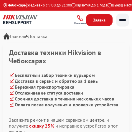
9 на Яндекс
Чебоксары
Ежедневно с 9:00 до 21:00
Гарантия до 1 года
Выезд масте
Заявка
REMSUPPORT
Позвонить
Главная
Доставка
Доставка техники Hikvision в
Чебоксарах
Бесплатный забор техники курьером
Доставка в сервис и обратно за 1 день
Бережная транспортировка
Отслеживание статуса доставки
Срочная доставка в течение нескольких часов
Оплата после получения и проверки устройства
Закажите ремонт в нашем сервисном центре, и
получите
скидку 25%
и исправное устройство в тот
же день